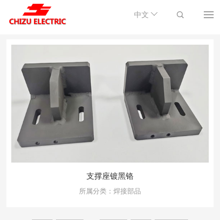
中文
支撑座镀黑铬
所属分类：焊接部品